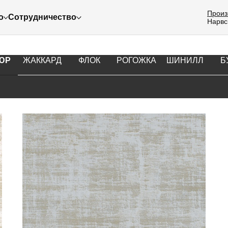
Произ
о
Сотрудничество
Нарвс
АНТЫ ТКАНЕЙ ДЛЯ МЯГКОЙ М
ЮР
ЖАККАРД
ФЛОК
РОГОЖКА
ШИНИЛЛ
Б